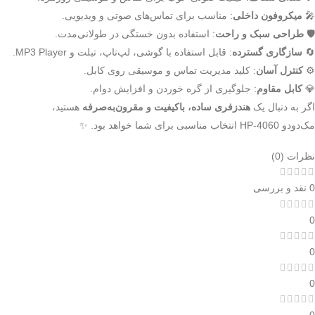
🎤
میکروفون داخلی
: مناسب برای تماس‌های صوتی و ویدیویی.
🛡️
طراحی سبک و راحت
: استفاده بدون خستگی در طولانی‌مدت.
🔄
سازگاری گسترده
: قابل استفاده با گوشی، لپ‌تاپ، تبلت و MP3 Player.
⚙️
کنترل آسان
: کلید مدیریت تماس و موسیقی روی کابل.
💎
کابل مقاوم
: جلوگیری از گره خوردن و افزایش دوام.
اگر به دنبال یک
هندزفری ساده، باکیفیت و مقرون‌به‌صرفه
هستید،
مک‌دودو HP-4060 انتخاب مناسبی برای شما خواهد بود. ✨
نظرات (0)
0 نقد و بررسی
0
0
0