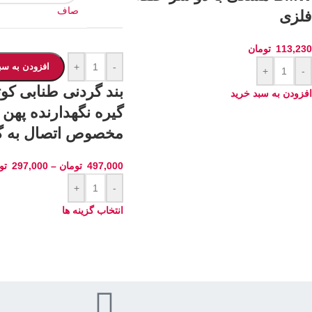
صاف
فلزی
113,230
تومان
-
+
افزودن به سب
+
-
بند گردنی طنابی کوتا
افزودن به سبد خرید
گیره نگهدارنده په
مخصوص اتصال به 
497,000
تومان
–
297,000
تو
+
-
انتخاب گزینه ها