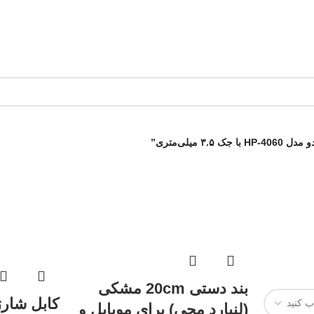
یلی‌متری”
بند دستی 20cm مشکی
(لنیارد مچی) برای موبایل و