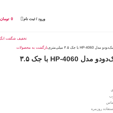
ورود / ثبت نام
0
تومان
تخفیف شگفت انگی
HP با جک ۳.۵ میلی‌متری
بازگشت به محصولات
هندزفری سیمی مک‌دودو مدل HP-4060 با جک ۳.۵
وب
تماس
ستفاده روزمره