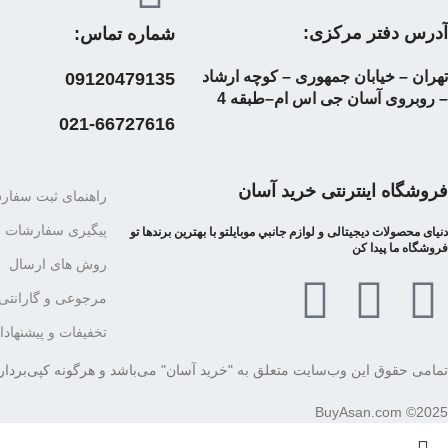
آدرس دفتر مرکزی:
شماره تماس:
تهران – خیابان جمهوری – کوچه ارشاد
09120479135
– روبروی آسان جی اس ام–طبقه 4
021-66727616
فروشگاه اینترنتی خرید آسان
راهنمای ثبت سفا
پیگیری سفارشات
دنیای محصولات دیجیتالی و لوازم جانبي موبایلتو با بهترین برندها تو
فروشگاه ما پیدا کن
روش های ارسال
مرجوعی و گارانتی
تخفیفات و پیشنهاد
تمامی حقوق این وب‌سایت متعلق به "خرید آسان" می‌باشد و هرگونه کپی‌برداری
BuyAsan.com ©2025