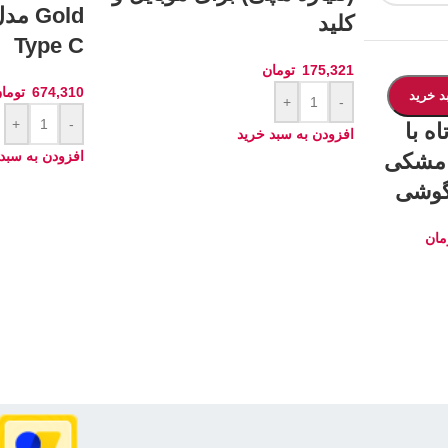
کلید
Type C
175,321
تومان
674,310
توما
د خرید
+
-
+
-
ه با
افزودن به سبد خرید
افزودن به سبد
ن مشکی
گوشی
مان