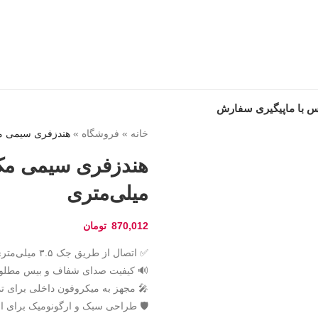
 با ما
پیگیری سفارش
خانه
»
فروشگاه
»
هندزفری سیمی مک‌دودو مدل -4060
میلی‌متری
870,012
تومان
✅ اتصال از طریق جک ۳.۵ میلی‌متری
🔊 کیفیت صدای شفاف و بیس مطل
🎤 مجهز به میکروفون داخلی برای 
🛡️ طراحی سبک و ارگونومیک برای ا