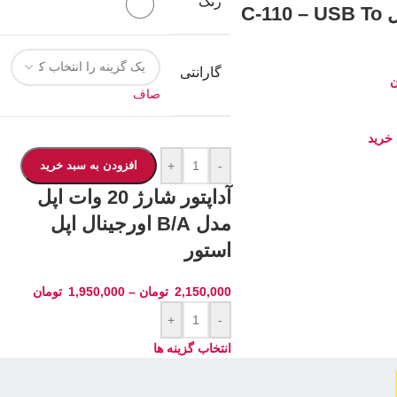
رنگ
Gold مدل C-110 – USB To
سفید
گارانتی
ن
صاف
 خرید
-
+
افزودن به سبد خرید
آداپتور شارژ 20 وات اپل
مدل B/A اورجینال اپل
استور
2,150,000
تومان
–
1,950,000
تومان
+
-
انتخاب گزینه ها