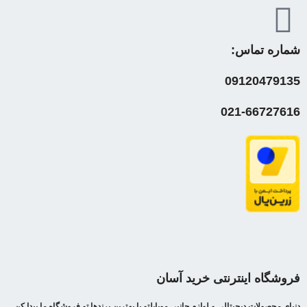
شماره تماس:
09120479135
021-66727616
فروشگاه اینترنتی خرید آسان
دنیای محصولات دیجیتالی و لوازم جانبي موبایلتو با بهترین برندها تو فروشگاه ما پیدا کن