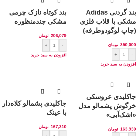
بند گردنی Adidas
بند کوتاه نازک چرمی
مشکی با قلاب فلزی
مشکی چندمنظوره
(چاپ لوگودوطرفه)
206,079
تومان
350,000
تومان
+
-
+
-
افزودن به سبد خرید
افزودن به سبد خرید
جاکلیدی عروسکی
جاکلیدی پشمالو کلاه‌دار
خرگوش پشمالو مدل
با عینک
«اشک‌آبی»
167,310
تومان
163,930
تومان