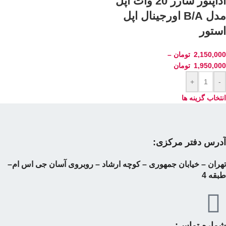
آداپتور شارژ 20 وات اپل
مدل B/A اورجینال اپل
استور
2,150,000
تومان
–
1,950,000
تومان
+
-
انتخاب گزینه ها
آدرس دفتر مرکزی:
تهران – خیابان جمهوری – کوچه ارشاد – روبروی آسان جی اس ام–
طبقه 4
شماره تماس: