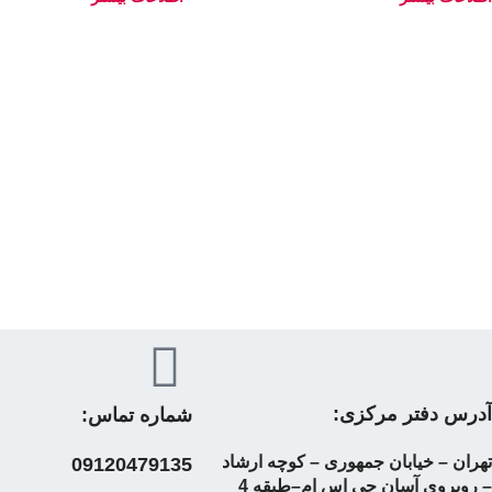
آدرس دفتر مرکزی:
شماره تماس:
تهران – خیابان جمهوری – کوچه ارشاد
09120479135
– روبروی آسان جی اس ام–طبقه 4