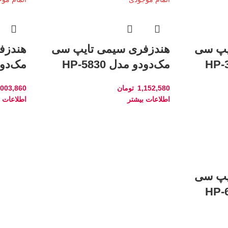
یپ سی
هندزفری سیمی تایپ سی
هندزف
مک‌دودو مدل HP-5830
مک‌دودو 
1,152,580
تومان
,003,860
اطلاعات بیشتر
اطلاعات ب
یپ سی