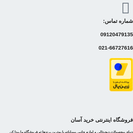
شماره تماس:
09120479135
021-66727616
فروشگاه اینترنتی خرید آسان
دنیای محصولات دیجیتالی و لوازم جانبي موبایلتو با بهترین برندها تو فروشگاه ما پیدا کن