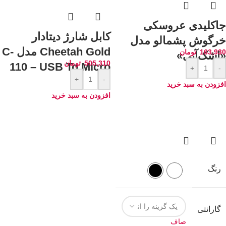
جاکلیدی عروسکی
کابل شارژ دیتادار
خرگوش پشمالو مدل
Cheetah Gold مدل C-
163,930
تومان
«اشک‌آبی»
505,310
تومان
110 – USB To Micro
+
-
+
-
افزودن به سبد خرید
افزودن به سبد خرید
رنگ
سفید
مشکی
گارانتی
صاف