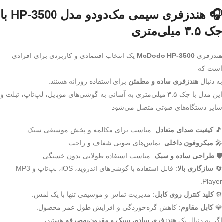
🎧 هندزفری سیمی مک‌دودو مدل HP-3500 با
جک ۳.۵ میلی‌متری
هندزفری
McDodo HP-3500
یک انتخاب اقتصادی و کاربردی برای افرادی
است که
به دنبال
هندزفری ساده و مطمئن
برای استفاده روزانه هستند.
این مدل با جک ۳.۵ میلی‌متری به آسانی به گوشی‌های موبایل، لپ‌تاپ، تبلت و
سایر دستگاه‌های صوتی متصل می‌شود.
🎵
کیفیت صدای متعادل
: مناسب برای مکالمه و پخش موسیقی سبک.
🎤
میکروفون داخلی
: تماس‌های صوتی شفاف و راحت.
🛡️
طراحی ساده و سبک
: مناسب استفاده طولانی بدون خستگی.
🔄
سازگاری بالا
: قابل استفاده با گوشی‌های اندروید، iOS، لپ‌تاپ و MP3
Player.
⚙️
کلید کنترل روی کابل
: مدیریت تماس و موسیقی تنها با یک لمس.
💎
کابل مقاوم
: کاهش گره‌خوردگی و افزایش طول عمر محصول.
اگر به دنبال یک
هندزفری ساده، سبک و مقرون‌به‌صرفه
هستید،