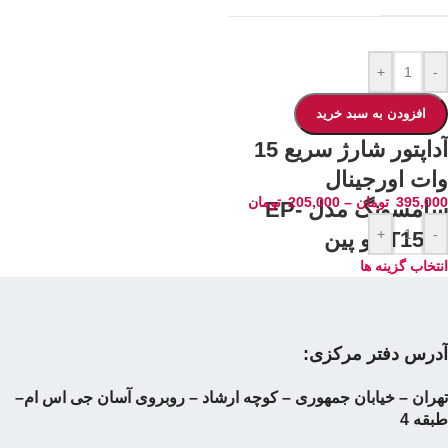
+
-
افزودن به سبد خرید
آداپتور شارژ سریع 15
وات اورجینال
395,000
تومان
–
205,000
تومان
سامسونگ مدل EP-
+
-
T1510 دو پین
انتخاب گزینه ها
آدرس دفتر مرکزی:
تهران – خیابان جمهوری – کوچه ارشاد – روبروی آسان جی اس ام–
طبقه 4