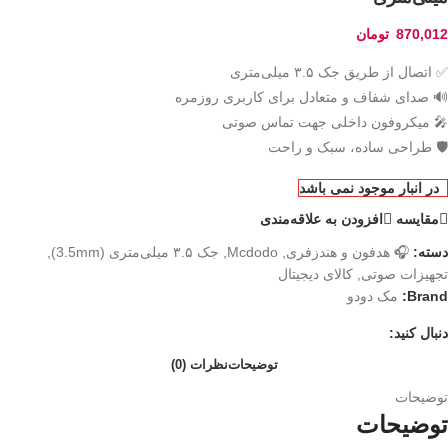
870,012
تومان
✅ اتصال از طریق جک ۳.۵ میلی‌متری
🔊 صدای شفاف و متعادل برای کاربری روزمره
🎤 میکروفون داخلی جهت تماس صوتی
🛡️ طراحی ساده، سبک و راحت
در انبار موجود نمی باشد
مقایسه
افزودن به علاقه‌مندی
دسته:
🎧 هدفون و هندزفری
,
Mcdodo
,
جک ۳.۵ میلی‌متری (3.5mm)
,
تجهیزات صوتی
,
کالای دیجیتال
Brand:
مک دودو
دنبال کنید:
توضیحات
نظرات (0)
توضیحات
توضیحات